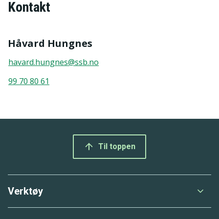
Kontakt
Håvard Hungnes
havard.hungnes@ssb.no
99 70 80 61
Bunnmeny
Til toppen
Verktøy