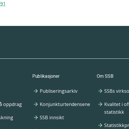
 91
Publikasjoner
Om SSB
Publiseringsarkiv
SSBs virks
på oppdrag
Konjunkturtendensene
Kvalitet i off
statistikk
rskning
SSB innsikt
Statistikk