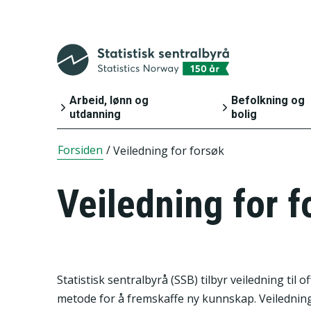
Arbeid, lønn og
Befolkning og
utdanning
bolig
Forsiden
/
Veiledning for forsøk
Arbeid og lønn
Befolkning
Inntekt og
Bygg, bolig o
Veiledning for f
forbruk
eiendom
Utdanning
Innvandring o
innvandrere
Statistisk sentralbyrå (SSB) tilbyr veiledning til
metode for å fremskaffe ny kunnskap. Veilednin