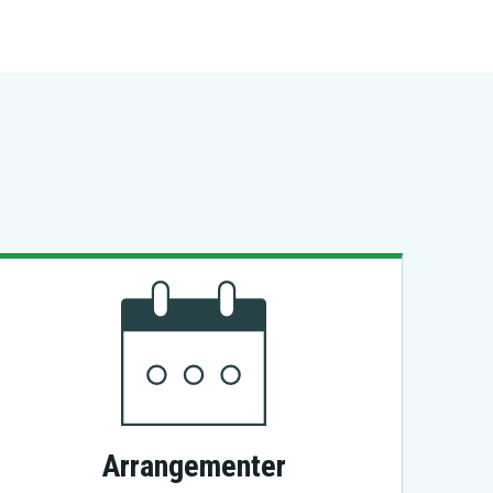
edrifter, foretak
Utenriksøkonomi
og regnskap
Arrangementer