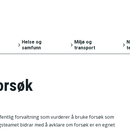
Helse og
Miljø og
N
samfunn
transport
t
Helse
Natur og miljø
g
Kultur og fritid
Transport og
orsøk
reiseliv
Sosiale forhold og
g
kriminalitet
Svalbard
 offentlig forvaltning som vurderer å bruke forsøk som
gsteamet bidrar med å avklare om forsøk er en egnet
Valg