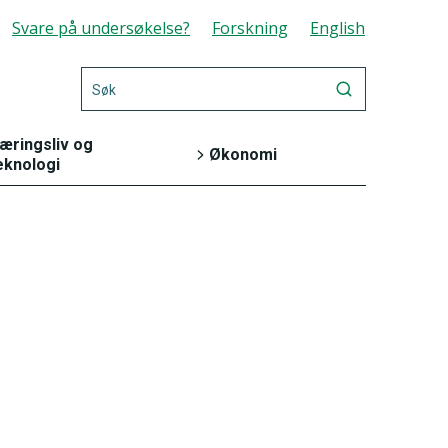
Svare på undersøkelse?
Forskning
English
æringsliv og
Økonomi
eknologi
Energi og industri
Bank og
finansmarked
Jord, skog, jakt og
fiskeri
Nasjonalregnskap
og konjunkturer
Teknologi og
innovasjon
Offentlig sektor
Varehandel og
Priser og
tjenesteyting
prisindekser